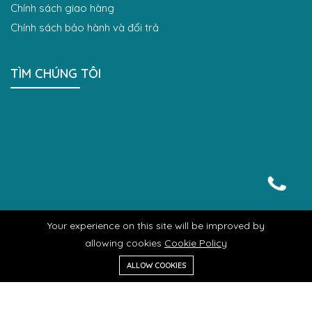
Chính sách giao hàng
Chính sách bảo hành và đổi trả
TÌM CHÚNG TÔI
Your experience on this site will be improved by
allowing cookies
Cookie Policy
ALLOW COOKIES
Menu
Categories
Tìm kiếm
Giỏ hàng
© 2022 DUCA GROUP. All Rights Reserved.