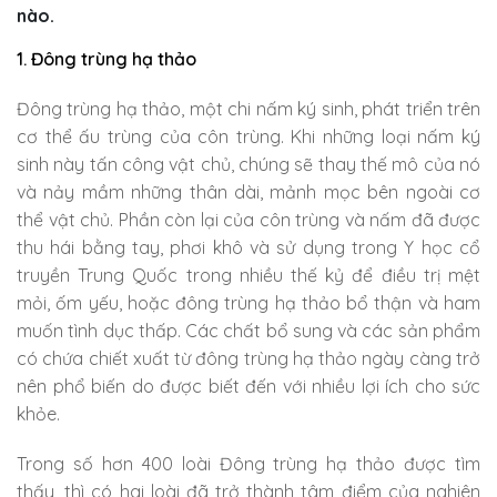
nào.
1. Đông trùng hạ thảo
Đông trùng hạ thảo, một chi nấm ký sinh, phát triển trên
cơ thể ấu trùng của côn trùng. Khi những loại nấm ký
sinh này tấn công vật chủ, chúng sẽ thay thế mô của nó
và nảy mầm những thân dài, mảnh mọc bên ngoài cơ
thể vật chủ. Phần còn lại của côn trùng và nấm đã được
thu hái bằng tay, phơi khô và sử dụng trong Y học cổ
truyền Trung Quốc trong nhiều thế kỷ để điều trị mệt
mỏi, ốm yếu, hoặc đông trùng hạ thảo bổ thận và ham
muốn tình dục thấp. Các chất bổ sung và các sản phẩm
có chứa chiết xuất từ đông trùng hạ thảo ngày càng trở
nên phổ biến do được biết đến với nhiều lợi ích cho sức
khỏe.
Trong số hơn 400 loài Đông trùng hạ thảo được tìm
thấy, thì có hai loài đã trở thành tâm điểm của nghiên