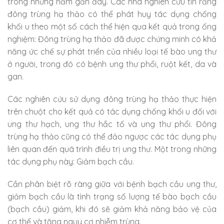
trong những năm gần đây. Các nhà nghiên cứu tin rằng
đông trùng hạ thảo có thể phát huy tác dụng chống
khối u theo một số cách thể hiện qua kết quả trong ống
nghiệm: Đông trùng hạ thảo đã được chứng minh có khả
năng ức chế sự phát triển của nhiều loại tế bào ung thư
ở người, trong đó có bệnh ung thư phổi, ruột kết, da và
gan.
Các nghiên cứu sử dụng đông trùng hạ thảo thực hiện
trên chuột cho kết quả có tác dụng chống khối u đối với
ung thư hạch, ung thư hắc tố và ung thư phổi. Đông
trùng hạ thảo cũng có thể đảo ngược các tác dụng phụ
liên quan đến quá trình điều trị ung thư. Một trong những
tác dụng phụ này: Giảm bạch cầu.
Cần phân biệt rõ ràng giữa với bệnh bạch cầu ung thư,
giảm bạch cầu là tình trạng số lượng tế bào bạch cầu
(bạch cầu) giảm, khi đó sẽ giảm khả năng bảo vệ của
cơ thể và tăng nguy cơ nhiễm trùng.