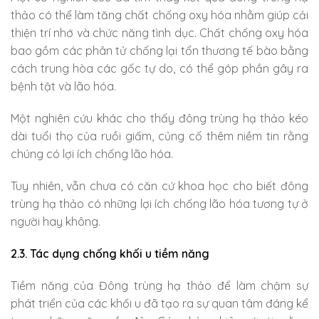
thảo có thể làm tăng chất chống oxy hóa nhằm giúp cải
thiện trí nhớ và chức năng tình dục. Chất chống oxy hóa
bao gồm các phân tử chống lại tổn thương tế bào bằng
cách trung hòa các gốc tự do, có thể góp phần gây ra
bệnh tật và lão hóa.
Một nghiên cứu khác cho thấy đông trùng hạ thảo kéo
dài tuổi thọ của ruồi giấm, củng cố thêm niềm tin rằng
chúng có lợi ích chống lão hóa.
Tuy nhiên, vẫn chưa có căn cứ khoa học cho biết đông
trùng hạ thảo có những lợi ích chống lão hóa tương tự ở
người hay không.
2.3. Tác dụng chống khối u tiềm năng
Tiềm năng của Đông trùng hạ thảo để làm chậm sự
phát triển của các khối u đã tạo ra sự quan tâm đáng kể