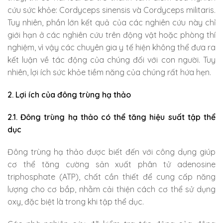
cứu sức khỏe: Cordyceps sinensis và Cordyceps militaris.
Tuy nhiên, phần lớn kết quả của các nghiên cứu này chỉ
giới hạn ở các nghiên cứu trên động vật hoặc phòng thí
nghiệm, vì vậy các chuyên gia y tế hiện không thể đưa ra
kết luận về tác động của chúng đối với con người. Tuy
nhiên, lợi ích sức khỏe tiềm năng của chúng rất hứa hẹn.
2. Lợi ích của đông trùng hạ thảo
2.1. Đông trùng hạ thảo có thể tăng hiệu suất tập thể
dục
Đông trùng hạ thảo được biết đến với công dụng giúp
cơ thể tăng cường sản xuất phân tử adenosine
triphosphate (ATP), chất cần thiết để cung cấp năng
lượng cho cơ bắp, nhằm cải thiện cách cơ thể sử dụng
oxy, đặc biệt là trong khi tập thể dục.