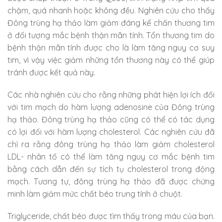
chậm, quá nhanh hoặc không đều. Nghiên cứu cho thấy
Đông trùng hạ thảo làm giảm đáng kể chấn thương tim
ở đối tượng mắc bệnh thận mãn tính. Tổn thương tim do
bệnh thận mãn tính được cho là làm tăng nguy cơ suy
tim, vì vậy việc giảm những tổn thương này có thể giúp
tránh được kết quả này.
Các nhà nghiên cứu cho rằng những phát hiện lợi ích đối
với tim mạch do hàm lượng adenosine của Đông trùng
hạ thảo. Đông trùng hạ thảo cũng có thể có tác dụng
có lợi đối với hàm lượng cholesterol. Các nghiên cứu đã
chỉ ra rằng đông trùng hạ thảo làm giảm cholesterol
LDL- nhân tố có thể làm tăng nguy cơ mắc bệnh tim
bằng cách dẫn đến sự tích tụ cholesterol trong động
mạch. Tương tự, đông trùng hạ thảo đã được chứng
minh làm giảm mức chất béo trung tính ở chuột.
Triglyceride, chất béo được tìm thấy trong máu của bạn.