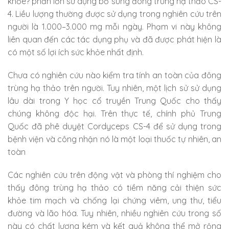
khỏe? phần lớn sử dụng bổ sung đông trùng hạ thảo CS-
4. Liều lượng thường được sử dụng trong nghiên cứu trên
người là 1.000–3.000 mg mỗi ngày. Phạm vi này không
liên quan đến các tác dụng phụ và đã được phát hiện là
có một số lợi ích sức khỏe nhất định.
Chưa có nghiên cứu nào kiểm tra tính an toàn của đông
trùng hạ thảo trên người. Tuy nhiên, một lịch sử sử dụng
lâu dài trong Y học cổ truyền Trung Quốc cho thấy
chúng không độc hại. Trên thực tế, chính phủ Trung
Quốc đã phê duyệt Cordyceps CS-4 để sử dụng trong
bệnh viện và công nhận nó là một loại thuốc tự nhiên, an
toàn
Các nghiên cứu trên động vật và phòng thí nghiệm cho
thấy đông trùng hạ thảo có tiềm năng cải thiện sức
khỏe tim mạch và chống lại chứng viêm, ung thư, tiểu
đường và lão hóa. Tuy nhiên, nhiều nghiên cứu trong số
này có chất lượng kém và kết quả không thể mở rộng