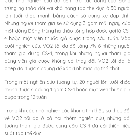
Các nhà nghiên cứu đã kiểm tra tác động của đông
trùng hạ thảo đối với khả năng tập thể dục ở 30 người
lớn tuổi khỏe mạnh bằng cách sử dụng xe đạp tĩnh.
Những người tham gia sẽ sử dụng 3 gam mỗi ngày của
một dòng Đông trùng hạ thảo tổng hợp được gọi là CS-
4 hoặc một viên thuốc giả dược trong sáu tuần. Vào
cuối nghiên cứu, VO2 tối đa đã tăng 7% ở những người
tham gia dùng CS-4, trong khi những người tham gia
dùng viên giả dược không có thay đổi. VO2 tối đa là
phép đo được sử dụng để xác định mức độ thể chất.
Trong một nghiên cứu tương tự, 20 người lớn tuổi khỏe
mạnh được sử dụng 1 gam CS-4 hoặc một viên thuốc giả
dược trong 12 tuần.
Trong khi các nhà nghiên cứu không tìm thấy sự thay đổi
về VO2 tối đa ở cả hai nhóm nghiên cứu, những đối
tượng tham gia được cung cấp CS-4 đã cải thiện hiệu
suất tập thể dục.