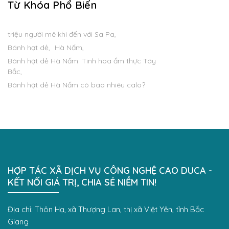
Từ Khóa Phổ Biến
triệu người mê khi đến với Sa Pa
Bánh hạt dẻ
Hà Nấm
Bánh hạt dẻ Hà Nấm: Tinh hoa ẩm thực Tây
Bắc
Bánh hạt dẻ Hà Nấm có bao nhiêu calo?
HỢP TÁC XÃ DỊCH VỤ CÔNG NGHỆ CAO DUCA -
KẾT NỐI GIÁ TRỊ, CHIA SẺ NIỀM TIN!
Địa chỉ: Thôn Hạ, xã Thượng Lan, thị xã Việt Yên, tỉnh Bắc
Giang